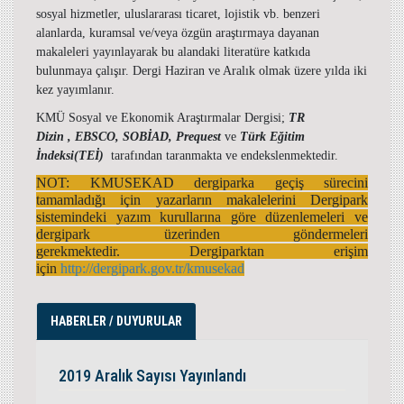
sosyal hizmetler, uluslararası ticaret, lojistik vb. benzeri
alanlarda, kuramsal ve/veya özgün araştırmaya dayanan
makaleleri yayınlayarak bu alandaki literatüre katkıda
bulunmaya çalışır. Dergi Haziran ve Aralık olmak üzere yılda iki
kez yayımlanır.
KMÜ Sosyal ve Ekonomik Araştırmalar Dergisi;
TR
Dizin ,
EBSCO, SOBİAD, Prequest
ve
Türk Eğitim
İndeksi(TEİ)
tarafından taranmakta ve endekslenmektedir.
NOT: KMUSEKAD dergiparka geçiş sürecini
tamamladığı için yazarların makalelerini Dergipark
sistemindeki yazım kurullarına göre düzenlemeleri ve
dergipark üzerinden göndermeleri
gerekmektedir.
Dergiparktan erişim
için
http://dergipark.gov.tr/kmusekad
HABERLER / DUYURULAR
2019 Aralık Sayısı Yayınlandı